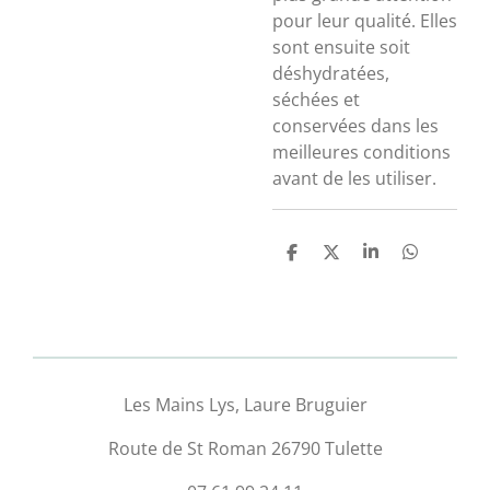
pour leur qualité. Elles
sont ensuite soit
déshydratées,
séchées et
conservées dans les
meilleures conditions
avant de les utiliser.
P
P
P
P
a
a
a
a
r
r
r
r
t
t
t
t
a
a
a
a
g
g
g
g
e
e
e
e
r
r
r
r
Les Mains Lys, Laure Bruguier
Route de St Roman 26790 Tulette