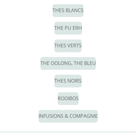
THES BLANCS
THE PU ERH
THES VERTS
THE OOLONG, THE BLEU
THES NOIRS
ROOIBOS
INFUSIONS & COMPAGNIE