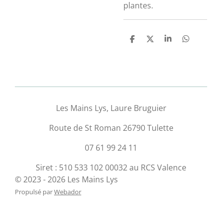
plantes.
P
P
P
P
a
a
a
a
r
r
r
r
t
t
t
t
a
a
a
a
g
g
g
g
e
e
e
e
r
r
r
r
Les Mains Lys, Laure Bruguier
Route de St Roman 26790 Tulette
07 61 99 24 11
Siret : 510 533 102 00032 au RCS Valence
© 2023 - 2026 Les Mains Lys
Propulsé par
Webador