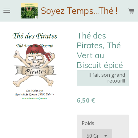
Passer
Soyez Temps...Thé !
au
contenu
principal
Thé des
Pirates, Thé
Vert au
Biscuit épicé
Il fait son grand
retour!!!
6,50 €
Poids