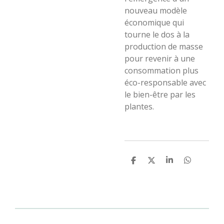
nouveau modèle
économique qui
tourne le dos à la
production de masse
pour revenir à une
consommation plus
éco-responsable avec
le bien-être par les
plantes.
P
P
P
P
a
a
a
a
r
r
r
r
t
t
t
t
a
a
a
a
g
g
g
g
e
e
e
e
r
r
r
r